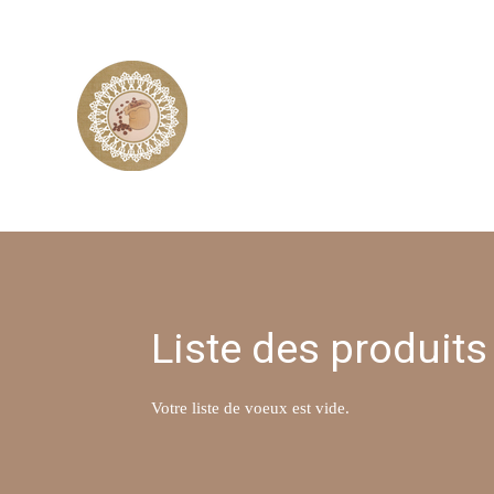
Passer
au
contenu
principal
AUX
BONNES
SAVEURS
Liste des produits
Votre liste de voeux est vide.