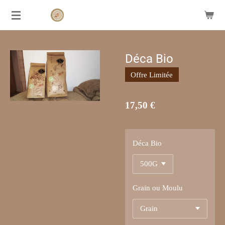
Passer
AUX
BONNES
SAVEURS
au
contenu
principal
Déca Bio
Offre Limitée
17,50 €
Déca Bio
Grain ou Moulu