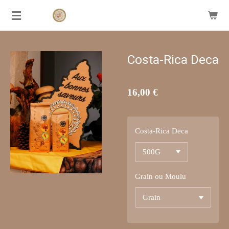
Passer
AUX
BONNES
SAVEURS
au
contenu
principal
Costa-Rica Deca
16,00 €
Costa-Rica Deca
Grain ou Moulu